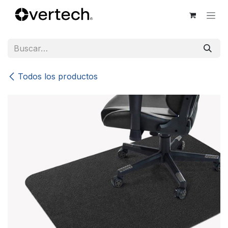
Ir al contenido
Todos los productos