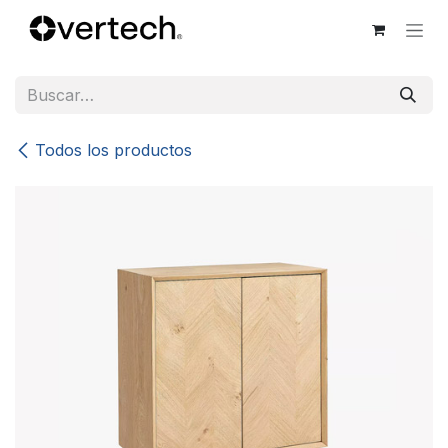
Ir al contenido
Todos los productos