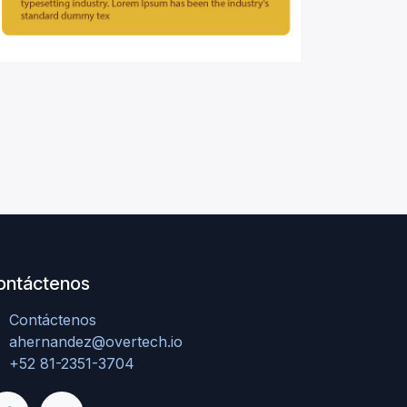
ontáctenos
Contáctenos
ahernandez@overtech.io
+52 81-2351-3704