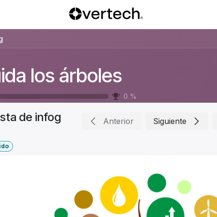
g
ida los árboles
0
%
ista de infog
Anterior
Siguiente
ido