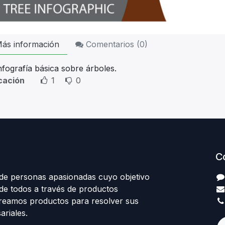
ás información
Comentarios (
0
)
nfografía básica sobre árboles.
icación
1
0
C
e personas apasionadas cuyo objetivo
 de todos a través de productos
Creamos productos para resolver sus
riales.