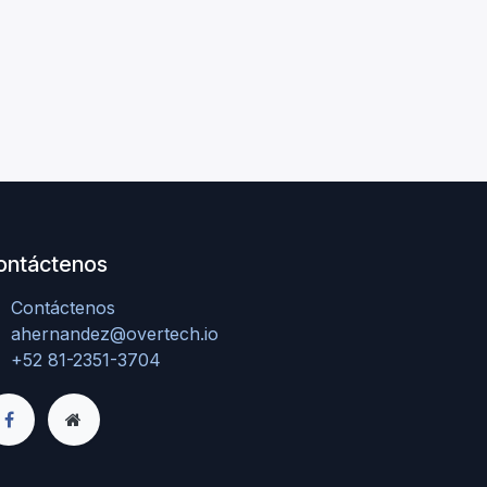
ontáctenos
Contáctenos
ahernandez@overtech.io
+52 81-2351-3704